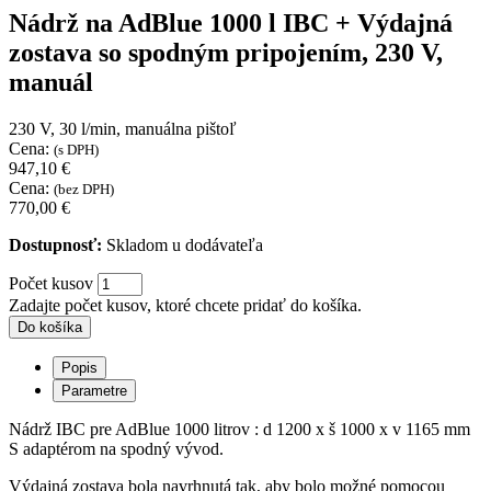
Nádrž na AdBlue 1000 l IBC + Výdajná
zostava so spodným pripojením, 230 V,
manuál
230 V, 30 l/min, manuálna pištoľ
Cena:
(s DPH)
947,10 €
Cena:
(bez DPH)
770,00 €
Dostupnosť:
Skladom u dodávateľa
Počet kusov
Zadajte počet kusov, ktoré chcete pridať do košíka.
Do košíka
Popis
Parametre
Nádrž IBC pre AdBlue 1000 litrov : d 1200 x š 1000 x v 1165 mm
S adaptérom na spodný vývod.
Výdajná zostava bola navrhnutá tak, aby bolo možné pomocou