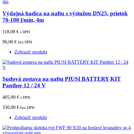
Výdajná hadica na naftu s výstužou DN25, prietok
70-100 l/min, 4m
118,08 €
s DPH
96,00 €
bez DPH
Zobraziť produkt
Sudová zostava na naftu PIUSI BATTERY KIT
Panther 12 / 24 V
405,90 €
s DPH
330,00 €
bez DPH
Zobraziť produkt