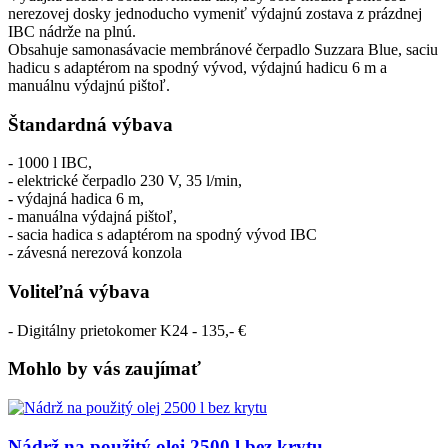
nerezovej dosky jednoducho vymeniť výdajnú zostava z prázdnej
IBC nádrže na plnú.
Obsahuje samonasávacie membránové čerpadlo Suzzara Blue, saciu
hadicu s adaptérom na spodný vývod, výdajnú hadicu 6 m a
manuálnu výdajnú pištoľ.
Štandardná výbava
- 1000 l IBC,
- elektrické čerpadlo 230 V, 35 l/min,
- výdajná hadica 6 m,
- manuálna výdajná pištoľ,
- sacia hadica s adaptérom na spodný vývod IBC
- závesná nerezová konzola
Voliteľná výbava
- Digitálny prietokomer K24 - 135,- €
Mohlo by vás zaujímať
Nádrž na použitý olej 2500 l bez krytu