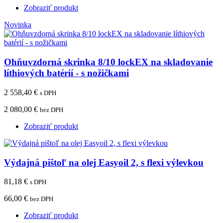
Zobraziť produkt
Novinka
Ohňuvzdorná skrinka 8/10 lockEX na skladovanie
líthiových batérií - s nožičkami
2 558,40 €
s DPH
2 080,00 €
bez DPH
Zobraziť produkt
Výdajná pištoľ na olej Easyoil 2, s flexi výlevkou
81,18 €
s DPH
66,00 €
bez DPH
Zobraziť produkt