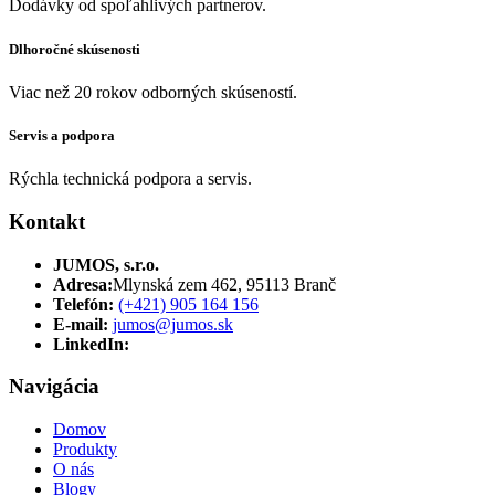
Dodávky od spoľahlivých partnerov.
Dlhoročné skúsenosti
Viac než 20 rokov odborných skúseností.
Servis a podpora
Rýchla technická podpora a servis.
Kontakt
JUMOS, s.r.o.
Adresa:
Mlynská zem 462, 95113 Branč
Telefón:
(+421) 905 164 156
E-mail:
jumos@jumos.sk
LinkedIn:
Navigácia
Domov
Produkty
O nás
Blogy