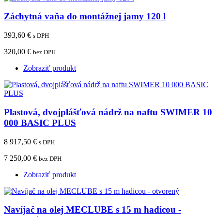
Záchytná vaňa do montážnej jamy 120 l
393,60 €
s DPH
320,00 €
bez DPH
Zobraziť produkt
Plastová, dvojplášťová nádrž na naftu SWIMER 10
000 BASIC PLUS
8 917,50 €
s DPH
7 250,00 €
bez DPH
Zobraziť produkt
Navíjač na olej MECLUBE s 15 m hadicou -