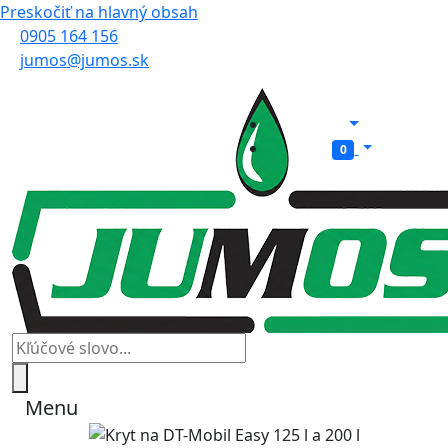
Preskočiť na hlavný obsah
0905 164 156
jumos@jumos.sk
0
Menu