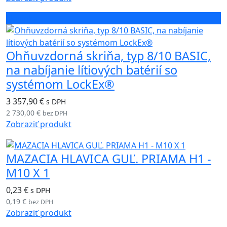
Novinka
Ohňuvzdorná skriňa, typ 8/10 BASIC,
na nabíjanie lítiových batérií so
systémom LockEx®
3 357,90 €
s DPH
2 730,00 €
bez DPH
Zobraziť produkt
MAZACIA HLAVICA GUĽ. PRIAMA H1 -
M10 X 1
0,23 €
s DPH
0,19 €
bez DPH
Zobraziť produkt